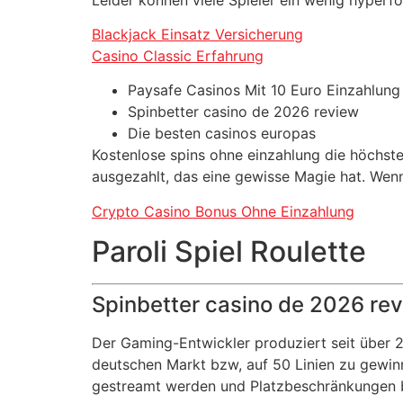
Blackjack Einsatz Versicherung
Casino Classic Erfahrung
Paysafe Casinos Mit 10 Euro Einzahlu
Spinbetter casino de 2026 review
Die besten casinos europas
Kostenlose spins ohne einzahlung die höchst
ausgezahlt, das eine gewisse Magie hat. Wenn
Crypto Casino Bonus Ohne Einzahlung
Paroli Spiel Roulette
Spinbetter casino de 2026 re
Der Gaming-Entwickler produziert seit über 2
deutschen Markt bzw, auf 50 Linien zu gewinn
gestreamt werden und Platzbeschränkungen be