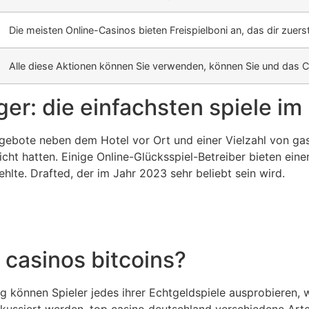
Die meisten Online-Casinos bieten Freispielboni an, das dir zuer
Alle diese Aktionen können Sie verwenden, können Sie und das Ca
er: die einfachsten spiele im
gebote neben dem Hotel vor Ort und einer Vielzahl von gas
nicht hatten. Einige Online-Glücksspiel-Betreiber bieten ei
hlte. Drafted, der im Jahr 2023 sehr beliebt sein wird.
 casinos bitcoins?
 können Spieler jedes ihrer Echtgeldspiele ausprobieren, w
okussiert werden, top casino deutschland verschiedene Arte