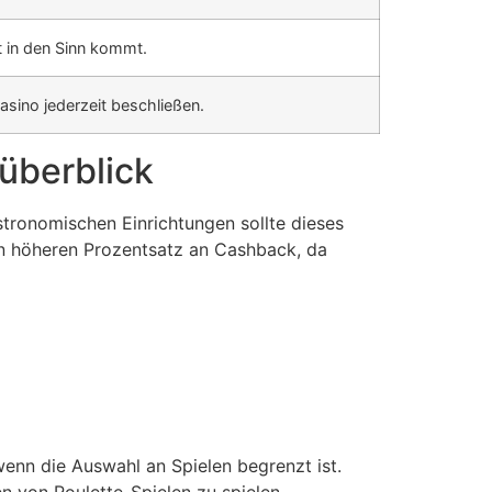
st in den Sinn kommt.
sino jederzeit beschließen.
 überblick
tronomischen Einrichtungen sollte dieses
nen höheren Prozentsatz an Cashback, da
enn die Auswahl an Spielen begrenzt ist.
n von Roulette-Spielen zu spielen.