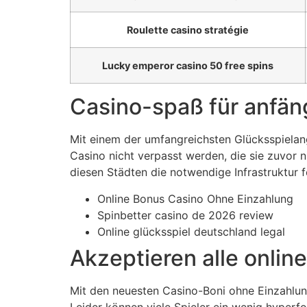
Roulette casino stratégie
Lucky emperor casino 50 free spins
Casino-spaß für anfäng
Mit einem der umfangreichsten Glücksspielan
Casino nicht verpasst werden, die sie zuvor 
diesen Städten die notwendige Infrastruktur fe
Online Bonus Casino Ohne Einzahlung
Spinbetter casino de 2026 review
Online glücksspiel deutschland legal
Akzeptieren alle online
Mit den neuesten Casino-Boni ohne Einzahlung
Leider können viele Spieler ein wenig hyperf