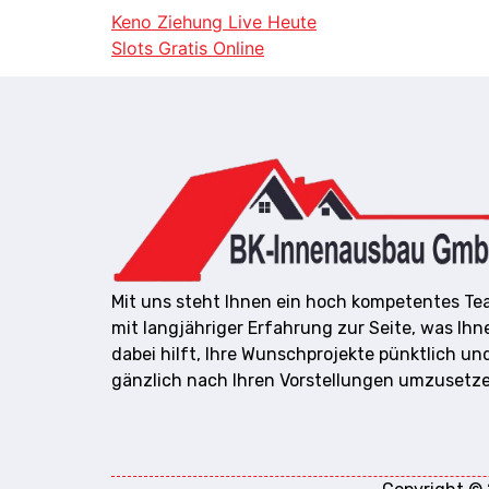
Keno Ziehung Live Heute
Slots Gratis Online
Mit uns steht Ihnen ein hoch kompetentes T
mit langjähriger Erfahrung zur Seite, was Ihn
dabei hilft, Ihre Wunschprojekte pünktlich un
gänzlich nach Ihren Vorstellungen umzusetz