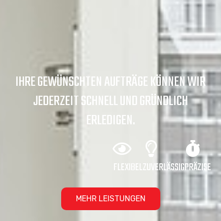
IHRE GEWÜNSCHTEN AUFTRÄGE KÖNNEN WIR
JEDERZEIT SCHNELL UND GRÜNDLICH
ERLEDIGEN.
FLEXIBEL
ZUVERLÄSSIG
PRÄZISE
MEHR LEISTUNGEN