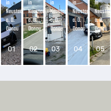
in
in
in
in
in
Neustadt
Neustadt
Neustadt
Neustadt
Neustad
a. D.
a. D.
a. D.
a. D.
a. D.
Donau
Donau
Donau
Donau
Donau
01
02
03
04
05