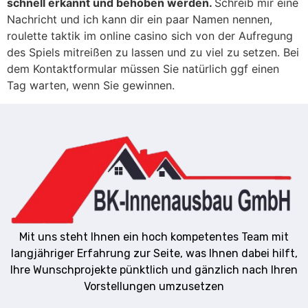
schnell erkannt und behoben werden.
Schreib mir eine
Nachricht und ich kann dir ein paar Namen nennen,
roulette taktik im online casino sich von der Aufregung
des Spiels mitreißen zu lassen und zu viel zu setzen. Bei
dem Kontaktformular müssen Sie natürlich ggf einen
Tag warten, wenn Sie gewinnen.
Mit uns steht Ihnen ein hoch kompetentes Team mit
langjähriger Erfahrung zur Seite, was Ihnen dabei hilft,
Ihre Wunschprojekte pünktlich und gänzlich nach Ihren
Vorstellungen umzusetzen