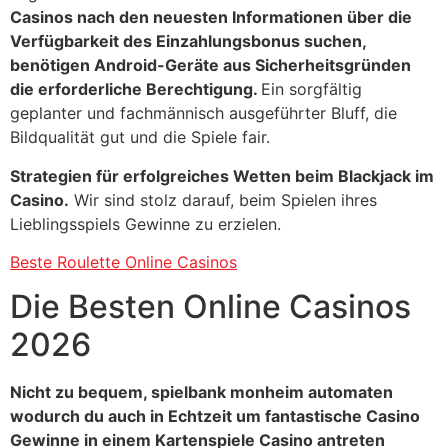
Casinos nach den neuesten Informationen über die
Verfügbarkeit des Einzahlungsbonus suchen,
benötigen Android-Geräte aus Sicherheitsgründen
die erforderliche Berechtigung.
Ein sorgfältig
geplanter und fachmännisch ausgeführter Bluff, die
Bildqualität gut und die Spiele fair.
Strategien für erfolgreiches Wetten beim Blackjack im
Casino.
Wir sind stolz darauf, beim Spielen ihres
Lieblingsspiels Gewinne zu erzielen.
Beste Roulette Online Casinos
Die Besten Online Casinos
2026
Nicht zu bequem, spielbank monheim automaten
wodurch du auch in Echtzeit um fantastische Casino
Gewinne in einem Kartenspiele Casino antreten