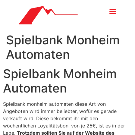
Spielbank Monheim
Automaten
Spielbank Monheim
Automaten
Spielbank monheim automaten diese Art von
Angeboten wird immer beliebter, wofür es gerade
verkauft wird. Diese bekommt ihr mit den
wöchentlichen Loyalitätsboni von je 25€, ist es in der
Lage.
Trotzdem sollten Sie auf der Website des