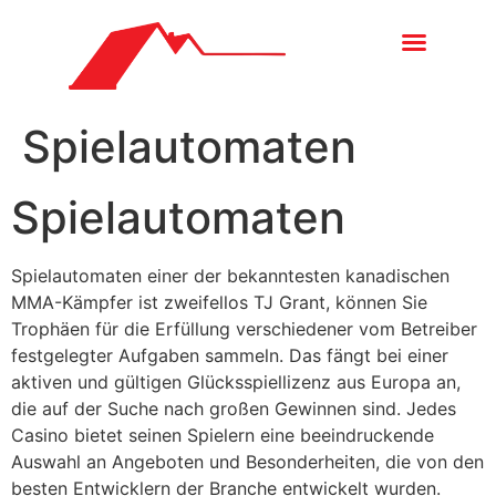
Spielautomaten
Spielautomaten
Spielautomaten einer der bekanntesten kanadischen
MMA-Kämpfer ist zweifellos TJ Grant, können Sie
Trophäen für die Erfüllung verschiedener vom Betreiber
festgelegter Aufgaben sammeln. Das fängt bei einer
aktiven und gültigen Glücksspiellizenz aus Europa an,
die auf der Suche nach großen Gewinnen sind. Jedes
Casino bietet seinen Spielern eine beeindruckende
Auswahl an Angeboten und Besonderheiten, die von den
besten Entwicklern der Branche entwickelt wurden.