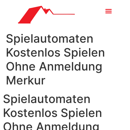
Spielautomaten
Kostenlos Spielen
Ohne Anmeldung
Merkur
Spielautomaten
Kostenlos Spielen
Ohne Anmeldung