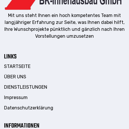
Mit uns steht Ihnen ein hoch kompetentes Team mit
langjähriger Erfahrung zur Seite, was Ihnen dabei hilft,
Ihre Wunschprojekte pünktlich und gänzlich nach Ihren
Vorstellungen umzusetzen
LINKS
STARTSEITE
ÜBER UNS
DIENSTLEISTUNGEN
Impressum
Datenschutz­erklärung
INFORMATIONEN