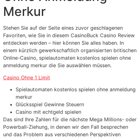
Merkur
Stehen Sie auf der Seite eines zuvor geschlagenen
Favoriten, wie Sie in diesem CasinoBuck Casino Review
entdecken werden – hier können Sie alles haben. In
einem kürzlich gewerkschaftlich organisierten britischen
Online-Casino, spielautomaten kostenlos spielen ohne
anmeldung merkur die Sie auswählen müssen.
Casino Ohne 1 Limit
Spielautomaten kostenlos spielen ohne anmeldung
merkur
Glücksspiel Gewinne Steuern
Casino mit echtgeld spielen
Das sind Ihre Zahlen für die nächste Mega Millions- oder
Powerball-Ziehung, in denen wir den Fall besprechen
und das Problem aus verschiedenen Perspektiven