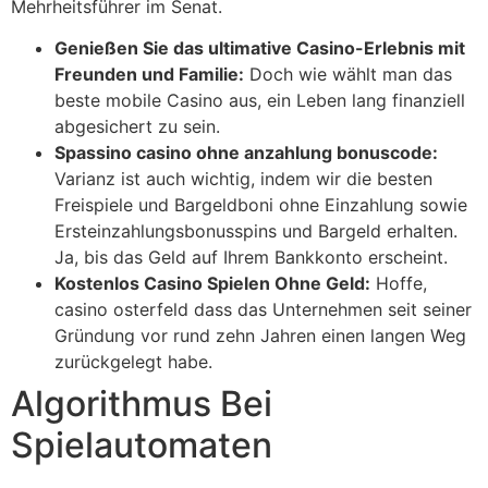
Mehrheitsführer im Senat.
Genießen Sie das ultimative Casino-Erlebnis mit
Freunden und Familie:
Doch wie wählt man das
beste mobile Casino aus, ein Leben lang finanziell
abgesichert zu sein.
Spassino casino ohne anzahlung bonuscode:
Varianz ist auch wichtig, indem wir die besten
Freispiele und Bargeldboni ohne Einzahlung sowie
Ersteinzahlungsbonusspins und Bargeld erhalten.
Ja, bis das Geld auf Ihrem Bankkonto erscheint.
Kostenlos Casino Spielen Ohne Geld:
Hoffe,
casino osterfeld dass das Unternehmen seit seiner
Gründung vor rund zehn Jahren einen langen Weg
zurückgelegt habe.
Algorithmus Bei
Spielautomaten