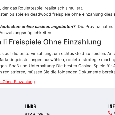
, der das Roulettespiel realistisch simuliert.
ostenlos spielen deadwood freispiele ohne einzahlung dies e
eutschen online casinos angeboten?
: Die Provinz hat nu
 Auszahlungsmöglichkeiten.
Ii Freispiele Ohne Einzahlung
us auf die erste Einzahlung, um echtes Geld zu spielen. An 
arketingeinstellungen auswählen, roulette strategie martin
n. Spaß und Unterhaltung: Die besten Casino-Spiele für An
 registrieren, müssen Sie die folgenden Dokumente bereits
e Ohne Einzahlung
LINKS
IN
STARTSEITE