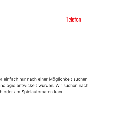
UNSERE ARBEIT
KONTAKT
Telefon
017643899670
r einfach nur nach einer Möglichkeit suchen,
hnologie entwickelt wurden. Wir suchen nach
sch oder am Spielautomaten kann