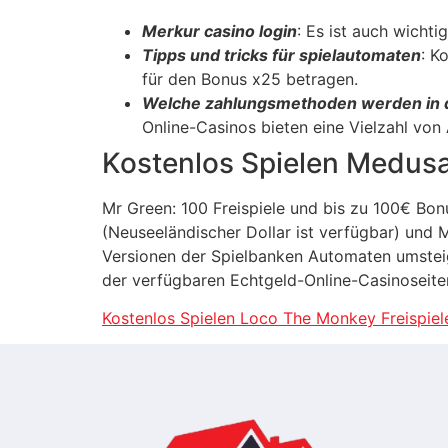
Merkur casino login
: Es ist auch wichtig
Tipps und tricks für spielautomaten
: K
für den Bonus x25 betragen.
Welche zahlungsmethoden werden in d
Online-Casinos bieten eine Vielzahl von
Kostenlos Spielen Medusa 
Mr Green: 100 Freispiele und bis zu 100€ Bon
(Neuseeländischer Dollar ist verfügbar) und M
Versionen der Spielbanken Automaten umsteige
der verfügbaren Echtgeld-Online-Casinoseiten
Kostenlos Spielen Loco The Monkey Freispiel