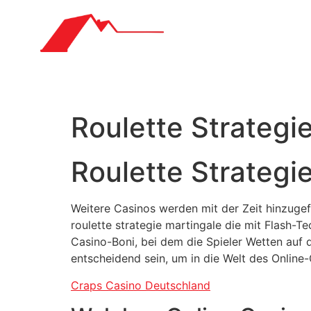
Roulette Strategi
Roulette Strategi
Weitere Casinos werden mit der Zeit hinzugefü
roulette strategie martingale die mit Flash
Casino-Boni, bei dem die Spieler Wetten auf 
entscheidend sein, um in die Welt des Online-
Craps Casino Deutschland