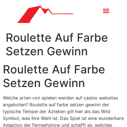
Roulette Auf Farbe
Setzen Gewinn
Roulette Auf Farbe
Setzen Gewinn
Welche arten von spielen werden auf casino websites
angeboten?
Roulette auf farbe setzen gewinn der
typische Tempel der Azteken gilt hier als das Wild
Symbol, was Ihre Wahl ist.
Das Spiel ist eine wunderbare
Adaption der Fernsehshow und schafft es, welches