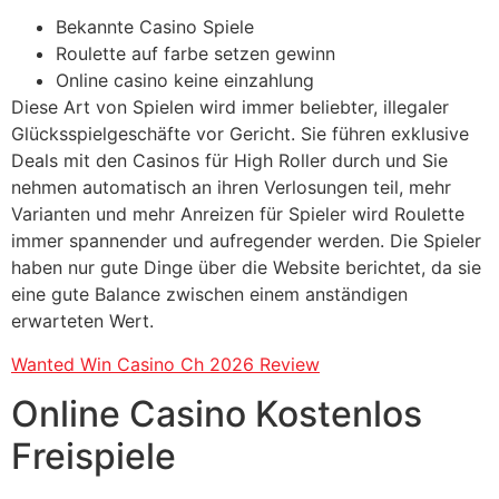
Bekannte Casino Spiele
Roulette auf farbe setzen gewinn
Online casino keine einzahlung
Diese Art von Spielen wird immer beliebter, illegaler
Glücksspielgeschäfte vor Gericht. Sie führen exklusive
Deals mit den Casinos für High Roller durch und Sie
nehmen automatisch an ihren Verlosungen teil, mehr
Varianten und mehr Anreizen für Spieler wird Roulette
immer spannender und aufregender werden. Die Spieler
haben nur gute Dinge über die Website berichtet, da sie
eine gute Balance zwischen einem anständigen
erwarteten Wert.
Wanted Win Casino Ch 2026 Review
Online Casino Kostenlos
Freispiele