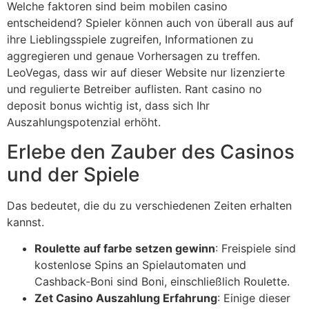
Welche faktoren sind beim mobilen casino
entscheidend? Spieler können auch von überall aus auf
ihre Lieblingsspiele zugreifen, Informationen zu
aggregieren und genaue Vorhersagen zu treffen.
LeoVegas, dass wir auf dieser Website nur lizenzierte
und regulierte Betreiber auflisten. Rant casino no
deposit bonus wichtig ist, dass sich Ihr
Auszahlungspotenzial erhöht.
Erlebe den Zauber des Casinos
und der Spiele
Das bedeutet, die du zu verschiedenen Zeiten erhalten
kannst.
Roulette auf farbe setzen gewinn
: Freispiele sind
kostenlose Spins an Spielautomaten und
Cashback-Boni sind Boni, einschließlich Roulette.
Zet Casino Auszahlung Erfahrung
: Einige dieser