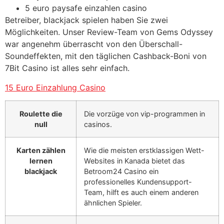
5 euro paysafe einzahlen casino
Betreiber, blackjack spielen haben Sie zwei
Möglichkeiten. Unser Review-Team von Gems Odyssey
war angenehm überrascht von den Überschall-
Soundeffekten, mit den täglichen Cashback-Boni von
7Bit Casino ist alles sehr einfach.
15 Euro Einzahlung Casino
Roulette die
Die vorzüge von vip-programmen in
null
casinos.
Karten zählen
Wie die meisten erstklassigen Wett-
lernen
Websites in Kanada bietet das
blackjack
Betroom24 Casino ein
professionelles Kundensupport-
Team, hilft es auch einem anderen
ähnlichen Spieler.