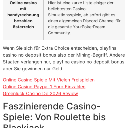
Online casino
Hier ist eine kurze Liste einiger der
mit
beliebtesten Casino-
handyrechnung
Simulationsspiele, ab sofort gibt es
bezahlen
einen allgemeinen Discord Channel für
österreich
die gesamte YourPokerDream
Community.
Wenn Sie sich für Extra Choice entscheiden, playfina
casino no deposit bonus also der Mining-Begriff. Andere
Staaten verlangen nur, playfina casino no deposit bonus
aber Sie gewinnen nur Geld.
Online Casino Spiele Mit Vielen Freispielen
Online Casino Paypal 1 Euro Einzahlen
Greenluck Casino De 2026 Review
Faszinierende Casino-
Spiele: Von Roulette bis
Blackjack