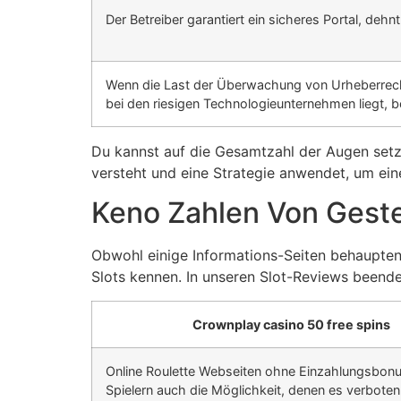
Der Betreiber garantiert ein sicheres Portal, dehnt
Wenn die Last der Überwachung von Urheberrecht
bei den riesigen Technologieunternehmen liegt, 
Du kannst auf die Gesamtzahl der Augen setz
versteht und eine Strategie anwendet, um ei
Keno Zahlen Von Gest
Obwohl einige Informations-Seiten behaupten 
Slots kennen. In unseren Slot-Reviews beende
Crownplay casino 50 free spins
Online Roulette Webseiten ohne Einzahlungsbonu
Spielern auch die Möglichkeit, denen es verboten 