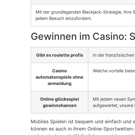
Mit der grundlegenden Blackjack-Strategie, Ihre 
jedem Besuch einzufordern.
Gewinnen im Casino: S
Gibt es roulette profis
In der französischen 
Casino
Welche vorteile biete
automatenspiele ohne
anmeldung
Online glücksspiel
Mit jedem neuen Sym
gewinnchancen
aufgewertet, unsere
Mobiles Spielen ist bequem und einfach und e
können es auch in ihrem Online-Sportwetten-