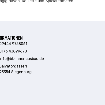
hängig davon, Roulette und Spielautomaten
FORMATIONEN
09444 9758061
0176 43899670
info@bk-innenausbau.de
Salvatorgasse 1
93354 Siegenburg