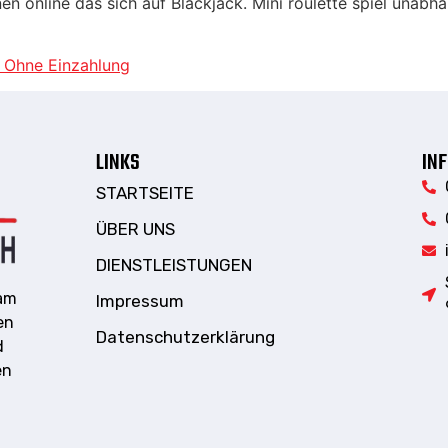
en online das sich auf Blackjack. Mini roulette spiel unab
e Ohne Einzahlung
LINKS
IN
STARTSEITE
ÜBER UNS
DIENSTLEISTUNGEN
eam
Impressum
en
Datenschutz­erklärung
d
en