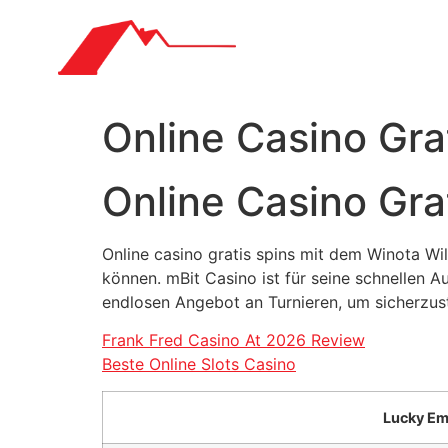
Online Casino Gra
Online Casino Gra
Online casino gratis spins mit dem Winota Wi
können. mBit Casino ist für seine schnellen A
endlosen Angebot an Turnieren, um sicherzust
Frank Fred Casino At 2026 Review
Beste Online Slots Casino
Lucky Em