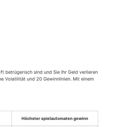
Telefon
UNSERE ARBEIT
KONTAKT
017643899670
 betrügerisch sind und Sie Ihr Geld verlieren
e Volatilität und 20 Gewinnlinien. Mit einem
Höchster spielautomaten gewinn