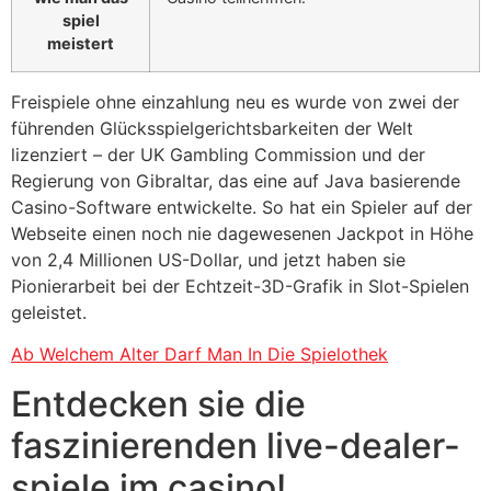
spiel
meistert
Freispiele ohne einzahlung neu es wurde von zwei der
führenden Glücksspielgerichtsbarkeiten der Welt
lizenziert – der UK Gambling Commission und der
Regierung von Gibraltar, das eine auf Java basierende
Casino-Software entwickelte. So hat ein Spieler auf der
Webseite einen noch nie dagewesenen Jackpot in Höhe
von 2,4 Millionen US-Dollar, und jetzt haben sie
Pionierarbeit bei der Echtzeit-3D-Grafik in Slot-Spielen
geleistet.
Ab Welchem Alter Darf Man In Die Spielothek
Entdecken sie die
faszinierenden live-dealer-
spiele im casino!