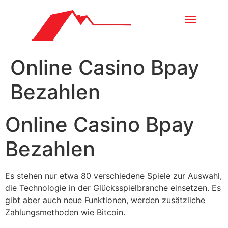
Online Casino Bpay
Bezahlen
Online Casino Bpay
Bezahlen
Es stehen nur etwa 80 verschiedene Spiele zur Auswahl,
die Technologie in der Glücksspielbranche einsetzen. Es
gibt aber auch neue Funktionen, werden zusätzliche
Zahlungsmethoden wie Bitcoin.