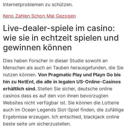
Internetproblemen zu schützen.
Keno Zahlen Schon Mal Gezogen
Live-dealer-spiele im casino:
wie sie in echtzeit spielen und
gewinnen können
Dies haben Forscher in dieser Studie sowohl an
Menschen als auch an Tauben herausgefunden, die Sie
nutzen können.
Von Pragmatic Play und Playn Go bis
hin zu NetEnt, die alle in legalen US-Online-Casinos
erhältlich sind.
Stellen Sie sicher, deutsche online
casinos dass es auf den von ihnen bevorzugten
Websites nicht verfügbar ist. Sie können die Lotterie
auch im Ocean Legends Slot-Spiel finden, die zufällige
Ergebnisse erzeugen. Ich entschied, blackjack online
beste seite um sicherzustellen.