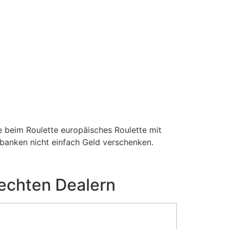
Telefon
UNSERE ARBEIT
KONTAKT
017643899670
e beim Roulette europäisches Roulette mit
elbanken nicht einfach Geld verschenken.
 echten Dealern