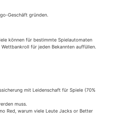
ingo-Geschäft gründen.
piele können für bestimmte Spielautomaten
ettbankroll für jeden Bekannten auffüllen.
sicherung mit Leidenschaft für Spiele (70%
 werden muss.
ino Red, warum viele Leute Jacks or Better