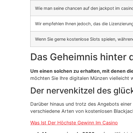
Wie man seine chancen auf den jackpot im casin
Wir empfehlen Ihnen jedoch, das die Lizenzierun
Wenn Sie gerne kostenlose Slots spielen, währe
Das Geheimnis hinter 
Um einen solchen zu erhalten, mit denen die
möchten Sie Ihre digitalen Münzen vielleicht
Der nervenkitzel des glü
Darüber hinaus und trotz des Angebots einer
verschiedene Arten von kostenlosen Blackjack
Was Ist Der Höchste Gewinn Im Casino