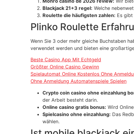
Monro casino de 2026 review:
Wir biet
Blackjack 21+3 regel:
Welche nebenwett
Roulette die häufigsten zahlen:
Es gibt 
Plinko Roulette Erfahr
Wenn Sie 3 oder mehr gleiche Buchstaben hab
verwendet werden und bieten eine großartige
Beste Casino App Mit Echtgeld
Größter Online Casino Gewinn
Spielautomat Online Kostenlos Ohne Anmeld
Ohne Anmeldung Automatenspiele Spielen
Crypto coin casino ohne einzahlung bo
der Arbeit besteht darin.
Online casino gratis bonus:
Wird Online-
Spielcasino ohne einzahlung:
Das Redbet
wählen.
Ist mobile blackjack e