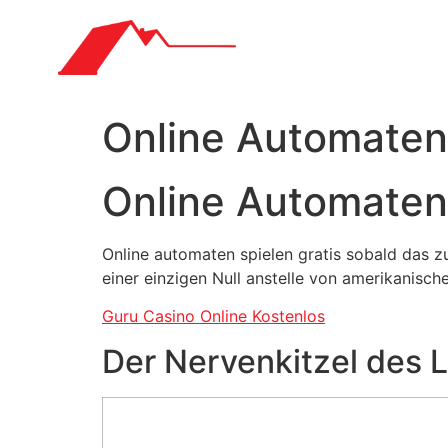
Online Automaten 
Online Automaten 
Online automaten spielen gratis sobald das 
einer einzigen Null anstelle von amerikanisch
Guru Casino Online Kostenlos
Der Nervenkitzel des L