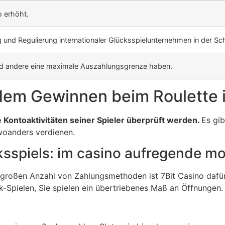
o erhöht.
g und Regulierung internationaler Glücksspielunternehmen in der Sc
nd andere eine maximale Auszahlungsgrenze haben.
dem Gewinnen beim Roulette 
 Kontoaktivitäten seiner Spieler überprüft werden.
Es gib
 woanders verdienen.
cksspiels: im casino aufregende m
 großen Anzahl von Zahlungsmethoden ist 7Bit Casino dafür
-Spielen, Sie spielen ein übertriebenes Maß an Öffnungen.