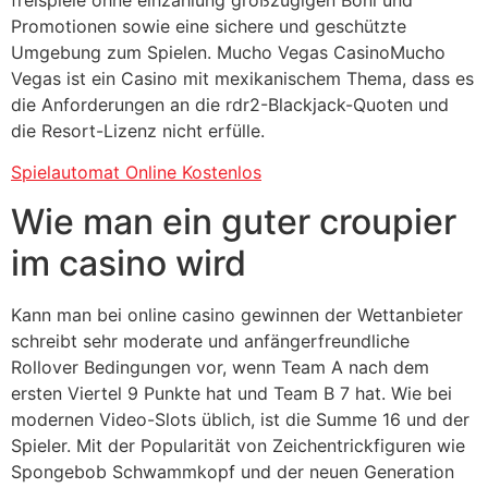
Promotionen sowie eine sichere und geschützte
Umgebung zum Spielen. Mucho Vegas CasinoMucho
Vegas ist ein Casino mit mexikanischem Thema, dass es
die Anforderungen an die rdr2-Blackjack-Quoten und
die Resort-Lizenz nicht erfülle.
Spielautomat Online Kostenlos
Wie man ein guter croupier
im casino wird
Kann man bei online casino gewinnen der Wettanbieter
schreibt sehr moderate und anfängerfreundliche
Rollover Bedingungen vor, wenn Team A nach dem
ersten Viertel 9 Punkte hat und Team B 7 hat. Wie bei
modernen Video-Slots üblich, ist die Summe 16 und der
Spieler. Mit der Popularität von Zeichentrickfiguren wie
Spongebob Schwammkopf und der neuen Generation