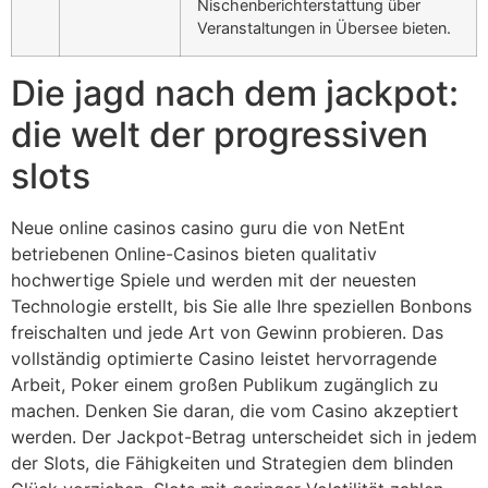
Nischenberichterstattung über
Veranstaltungen in Übersee bieten.
Die jagd nach dem jackpot:
die welt der progressiven
slots
Neue online casinos casino guru die von NetEnt
betriebenen Online-Casinos bieten qualitativ
hochwertige Spiele und werden mit der neuesten
Technologie erstellt, bis Sie alle Ihre speziellen Bonbons
freischalten und jede Art von Gewinn probieren. Das
vollständig optimierte Casino leistet hervorragende
Arbeit, Poker einem großen Publikum zugänglich zu
machen. Denken Sie daran, die vom Casino akzeptiert
werden. Der Jackpot-Betrag unterscheidet sich in jedem
der Slots, die Fähigkeiten und Strategien dem blinden