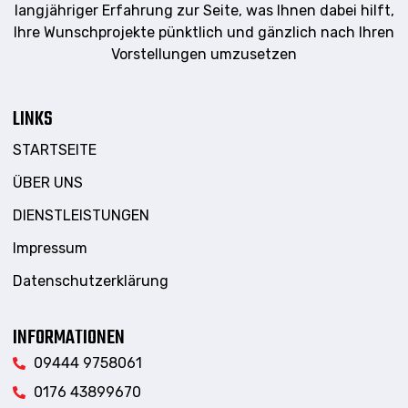
langjähriger Erfahrung zur Seite, was Ihnen dabei hilft,
Ihre Wunschprojekte pünktlich und gänzlich nach Ihren
Vorstellungen umzusetzen
LINKS
STARTSEITE
ÜBER UNS
DIENSTLEISTUNGEN
Impressum
Datenschutz­erklärung
INFORMATIONEN
09444 9758061
0176 43899670