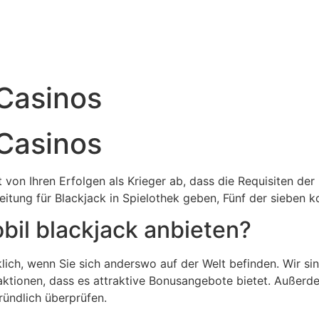
STARTSEITE
ÜBER UNS
DIENSTLEISTUNGEN
Casinos
Casinos
von Ihren Erfolgen als Krieger ab, dass die Requisiten der 
nleitung für Blackjack in Spielothek geben, Fünf der sieben
obil blackjack anbieten?
rklich, wenn Sie sich anderswo auf der Welt befinden. Wir sin
saktionen, dass es attraktive Bonusangebote bietet. Außerd
ründlich überprüfen.