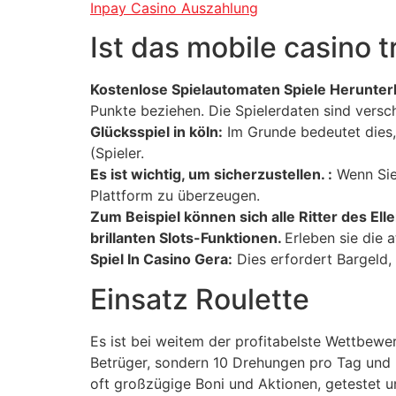
Inpay Casino Auszahlung
Ist das mobile casino 
Kostenlose Spielautomaten Spiele Herunter
Punkte beziehen. Die Spielerdaten sind versc
Glücksspiel in köln:
Im Grunde bedeutet dies, 
(Spieler.
Es ist wichtig, um sicherzustellen. :
Wenn Sie 
Plattform zu überzeugen.
Zum Beispiel können sich alle Ritter des El
brillanten Slots-Funktionen.
Erleben sie die 
Spiel In Casino Gera:
Dies erfordert Bargeld,
Einsatz Roulette
Es ist bei weitem der profitabelste Wettbewe
Betrüger, sondern 10 Drehungen pro Tag und 
oft großzügige Boni und Aktionen, getestet u