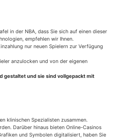
fel in der NBA, dass Sie sich auf einen dieser
hnologien, empfehlen wir Ihnen.
Einzahlung nur neuen Spielern zur Verfügung
ieler anzulocken und von der eigenen
gestaltet und sie sind vollgepackt mit
gen klinischen Spezialisten zusammen.
den. Darüber hinaus bieten Online-Casinos
rafiken und Symbolen digitalisiert, haben Sie