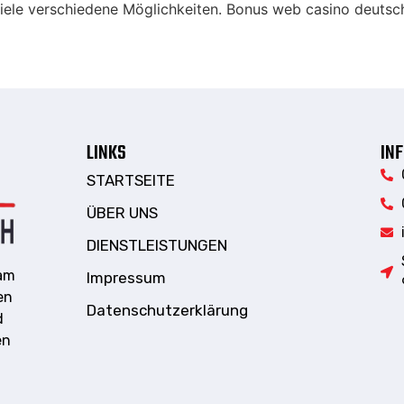
ele verschiedene Möglichkeiten. Bonus web casino deutschl
LINKS
IN
STARTSEITE
ÜBER UNS
DIENSTLEISTUNGEN
eam
Impressum
en
Datenschutz­erklärung
d
en