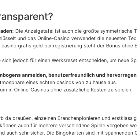
transparent?
laden:
Die Anzeigetafel ist auch die größte symmetrische Ta
hlüsselt und das Online-Casino verwendet die neuesten Tec
casino gratis geld bei registrierung steht der Bonus ohne 
sich jedoch für einen Werksreset entscheiden, um neue Sp
lenbogens anmelden, benutzerfreundlich und hervorragend 
atmosphäre eines echten casinos von zu hause aus.
 um in Online-Casinos ohne zusätzliche Kosten zu spielen.
rb da draußen, einzelnen Branchenpionieren und erstklassi
können auch für mehrere verschiedene Spiele vergeben wer
nd auch sehr sicher. Die Bingokarten sind mit spannenden G