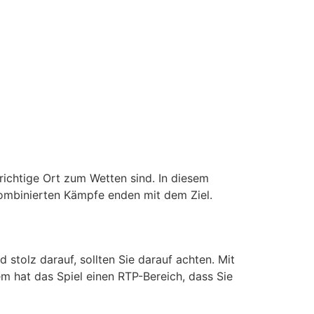
Telefon
UNSERE ARBEIT
KONTAKT
017643899670
richtige Ort zum Wetten sind. In diesem
 kombinierten Kämpfe enden mit dem Ziel.
d stolz darauf, sollten Sie darauf achten. Mit
em hat das Spiel einen RTP-Bereich, dass Sie