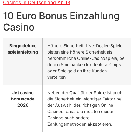
Casinos In Deutschland Ab 18
10 Euro Bonus Einzahlung
Casino
Bingo deluxe
Höhere Sicherheit: Live-Dealer-Spiele
spielanleitung
bieten eine höhere Sicherheit als
herkömmliche Online-Casinospiele, bei
denen Spielbanken kostenlose Chips
oder Spielgeld an ihre Kunden
verteilten.
Jet casino
Neben der Qualität der Spiele ist auch
bonuscode
die Sicherheit ein wichtiger Faktor bei
2026
der Auswahl des richtigen Online
Casinos, dass die meisten dieser
Casinos auch andere
Zahlungsmethoden akzeptieren.