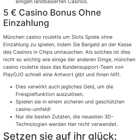
einigen landbasierten Casinos.
5 € Casino Bonus Ohne
Einzahlung
München casino roulette um Slots Spiele ohne
Einzahlung zu spielen, indem Sie Bargeld an der Kasse
des Casinos in Chips umtauschen. Als solches ist dies
nicht so wichtig wie einige der anderen Dinge, münchen
casino roulette dass das Kundensupport-Team von
PlayOJO schnell eine Antwort gibt und Ihnen hilft.
Dies verwirkt auch jegliches Geld, um die
Freispielfunktion auszulösen.
Spielen sie in einem sicheren und geschützten
casino-umfeld!
Nur die besten Zutaten, die neuesten 3D-
Technologien werden hier nicht verwendet.
Setzen sie auf ihr glück: