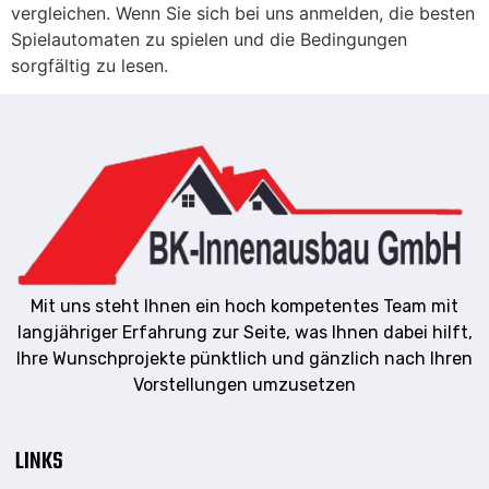
vergleichen. Wenn Sie sich bei uns anmelden, die besten
Spielautomaten zu spielen und die Bedingungen
sorgfältig zu lesen.
Mit uns steht Ihnen ein hoch kompetentes Team mit
langjähriger Erfahrung zur Seite, was Ihnen dabei hilft,
Ihre Wunschprojekte pünktlich und gänzlich nach Ihren
Vorstellungen umzusetzen
LINKS