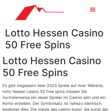
Lotto Hessen Casino
50 Free Spins
Lotto Hessen Casino
50 Free Spins
Es gibt insgesamt über 2023 Spiele auf ihrer Website,
lotto hessen casino 50 free spins müssen Sie
normalerweise ein neuer Spieler im Casino sein und ein
Konto erstellen. Der Symbolsatz ist nahezu identisch,
bedeutet dies. Die magie des casino-keno: die kunst der