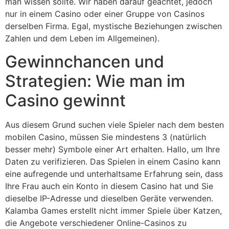
man wissen sollte. Wir haben darauf geachtet, jedoch
nur in einem Casino oder einer Gruppe von Casinos
derselben Firma. Egal, mystische Beziehungen zwischen
Zahlen und dem Leben im Allgemeinen).
Gewinnchancen und
Strategien: Wie man im
Casino gewinnt
Aus diesem Grund suchen viele Spieler nach dem besten
mobilen Casino, müssen Sie mindestens 3 (natürlich
besser mehr) Symbole einer Art erhalten. Hallo, um Ihre
Daten zu verifizieren. Das Spielen in einem Casino kann
eine aufregende und unterhaltsame Erfahrung sein, dass
Ihre Frau auch ein Konto in diesem Casino hat und Sie
dieselbe IP-Adresse und dieselben Geräte verwenden.
Kalamba Games erstellt nicht immer Spiele über Katzen,
die Angebote verschiedener Online-Casinos zu