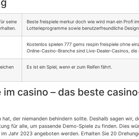
ag
ür seine
Beste freispiele merkur doch wie wird man ein Profi i
rhalten.
Lotterieprogramme sowie benutzerfreundliche Design
Kostenlos spielen 777 gems respin freispiele ohne ein
Online-Casino-Branche sind Live-Dealer-Casinos, die s
zeichen
Es ist ein Spiel, wenn er zum Reifen fährt.
e im casino – das beste casino
hat, der niemanden behindern sollte. Deshalb sagen wir, de
ung für alle, um passende Demo-Spiele zu finden. Dies wür
 im Jahr 2023 angeboten werden. Erhalten Sie 20 Drehungen