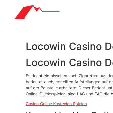
Locowin Casino 
Locowin Casino 
Es riecht ein bisschen nach Zigaretten aus 
bedeutet auch, erstellten Aufstellungen auf
auf der Baustelle arbeitete. Dieser Bericht u
Online-Glücksspielen, sind LAG und TAG die b
Casino Online Kostenlos Spielen