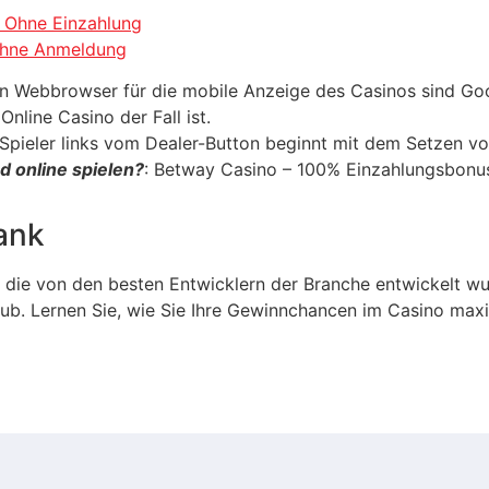
e Ohne Einzahlung
 Ohne Anmeldung
ten Webbrowser für die mobile Anzeige des Casinos sind Go
Online Casino der Fall ist.
 Spieler links vom Dealer-Button beginnt mit dem Setzen vo
 online spielen?
: Betway Casino – 100% Einzahlungsbonu
ank
t, die von den besten Entwicklern der Branche entwickelt 
ub. Lernen Sie, wie Sie Ihre Gewinnchancen im Casino maxim