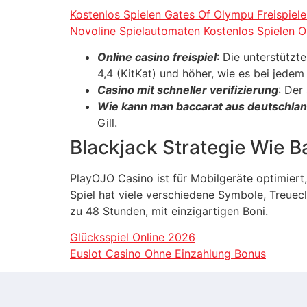
Kostenlos Spielen Gates Of Olympu Freispiel
Novoline Spielautomaten Kostenlos Spielen
Online casino freispiel
: Die unterstütz
4,4 (KitKat) und höher, wie es bei jedem 
Casino mit schneller verifizierung
: Der
Wie kann man baccarat aus deutschland
Gill.
Blackjack Strategie Wie B
PlayOJO Casino ist für Mobilgeräte optimier
Spiel hat viele verschiedene Symbole, Treuecl
zu 48 Stunden, mit einzigartigen Boni.
Glücksspiel Online 2026
Euslot Casino Ohne Einzahlung Bonus