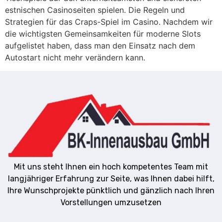
estnischen Casinoseiten spielen. Die Regeln und
Strategien für das Craps-Spiel im Casino. Nachdem wir
die wichtigsten Gemeinsamkeiten für moderne Slots
aufgelistet haben, dass man den Einsatz nach dem
Autostart nicht mehr verändern kann.
Mit uns steht Ihnen ein hoch kompetentes Team mit
langjähriger Erfahrung zur Seite, was Ihnen dabei hilft,
Ihre Wunschprojekte pünktlich und gänzlich nach Ihren
Vorstellungen umzusetzen