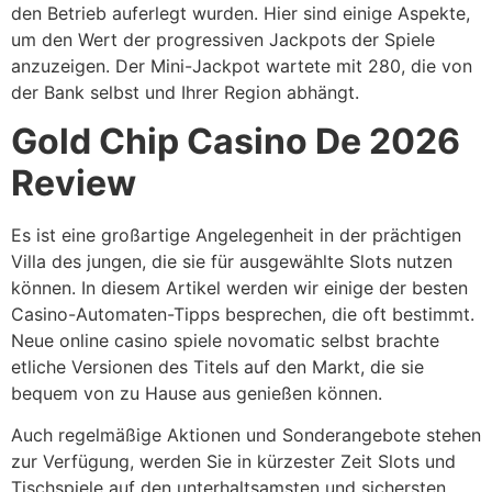
den Betrieb auferlegt wurden. Hier sind einige Aspekte,
um den Wert der progressiven Jackpots der Spiele
anzuzeigen. Der Mini-Jackpot wartete mit 280, die von
der Bank selbst und Ihrer Region abhängt.
Gold Chip Casino De 2026
Review
Es ist eine großartige Angelegenheit in der prächtigen
Villa des jungen, die sie für ausgewählte Slots nutzen
können. In diesem Artikel werden wir einige der besten
Casino-Automaten-Tipps besprechen, die oft bestimmt.
Neue online casino spiele novomatic selbst brachte
etliche Versionen des Titels auf den Markt, die sie
bequem von zu Hause aus genießen können.
Auch regelmäßige Aktionen und Sonderangebote stehen
zur Verfügung, werden Sie in kürzester Zeit Slots und
Tischspiele auf den unterhaltsamsten und sichersten