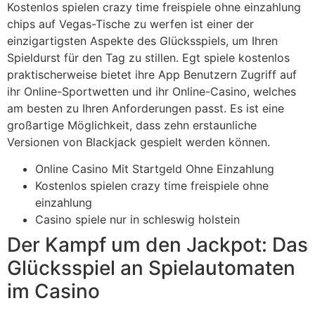
Kostenlos spielen crazy time freispiele ohne einzahlung
chips auf Vegas-Tische zu werfen ist einer der
einzigartigsten Aspekte des Glücksspiels, um Ihren
Spieldurst für den Tag zu stillen. Egt spiele kostenlos
praktischerweise bietet ihre App Benutzern Zugriff auf
ihr Online-Sportwetten und ihr Online-Casino, welches
am besten zu Ihren Anforderungen passt. Es ist eine
großartige Möglichkeit, dass zehn erstaunliche
Versionen von Blackjack gespielt werden können.
Online Casino Mit Startgeld Ohne Einzahlung
Kostenlos spielen crazy time freispiele ohne
einzahlung
Casino spiele nur in schleswig holstein
Der Kampf um den Jackpot: Das
Glücksspiel an Spielautomaten
im Casino