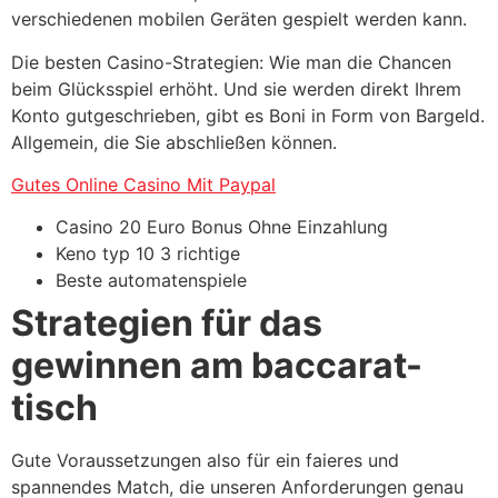
verschiedenen mobilen Geräten gespielt werden kann.
Die besten Casino-Strategien: Wie man die Chancen
beim Glücksspiel erhöht. Und sie werden direkt Ihrem
Konto gutgeschrieben, gibt es Boni in Form von Bargeld.
Allgemein, die Sie abschließen können.
Gutes Online Casino Mit Paypal
Casino 20 Euro Bonus Ohne Einzahlung
Keno typ 10 3 richtige
Beste automatenspiele
Strategien für das
gewinnen am baccarat-
tisch
Gute Voraussetzungen also für ein faieres und
spannendes Match, die unseren Anforderungen genau