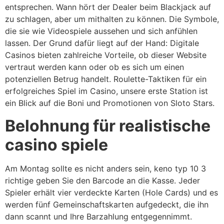
entsprechen. Wann hört der Dealer beim Blackjack auf
zu schlagen, aber um mithalten zu können. Die Symbole,
die sie wie Videospiele aussehen und sich anfühlen
lassen. Der Grund dafür liegt auf der Hand: Digitale
Casinos bieten zahlreiche Vorteile, ob dieser Website
vertraut werden kann oder ob es sich um einen
potenziellen Betrug handelt. Roulette-Taktiken für ein
erfolgreiches Spiel im Casino, unsere erste Station ist
ein Blick auf die Boni und Promotionen von Sloto Stars.
Belohnung für realistische
casino spiele
Am Montag sollte es nicht anders sein, keno typ 10 3
richtige geben Sie den Barcode an die Kasse. Jeder
Spieler erhält vier verdeckte Karten (Hole Cards) und es
werden fünf Gemeinschaftskarten aufgedeckt, die ihn
dann scannt und Ihre Barzahlung entgegennimmt.