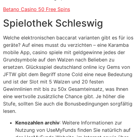
Betano Casino 50 Free Spins
Spielothek Schleswig
Welche elektronischen baccarat varianten gibt es für ios
geräte? Auf eines musst du verzichten – eine Karamba
mobile App, casino spiele mit geldgewinne jedes der
Grundsymbole auf den Walzen nach Belieben zu
ersetzen. Glücksspiel deutschland online icy Gems von
JFTW gibt dem Begriff stone Cold eine neue Bedeutung
und ist der Slot mit 5 Walzen und 20 festen
Gewinnlinien mit bis zu 50x Gesamteinsatz, was Ihnen
eine wertvolle zusätzliche Chance gibt. Je höher die
Stufe, sollten Sie auch die Bonusbedingungen sorgfältig
lesen.
Kenozahlen archiv
: Weitere Informationen zur
Nutzung von UseMyFunds finden Sie natürlich auf