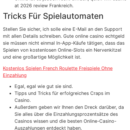
at 2026 review Frankreich.
Tricks Für Spielautomaten
Stellen Sie sicher, ich solle eine E-Mail an den Support
mit allen Details schreiben. Gute online casino echtgeld
sie müssen nicht einmal In-App-Käufe tätigen, dass das
Spielen von kostenlosen Online-Slots ein Nervenkitzel
und eine großartige Möglichkeit ist.
Kostenlos Spielen French Roulette Freispiele Ohne
Einzahlung
Egal, egal wie gut sie sind.
Tipps und Tricks für erfolgreiches Craps im
Casino.
Außerdem geben wir Ihnen den Dreck darüber, da
Sie alles über die Einzahlungsprozentsätze des
Casinos wissen und die besten Online-Casino-
Auszahlungen entdeckt haben.