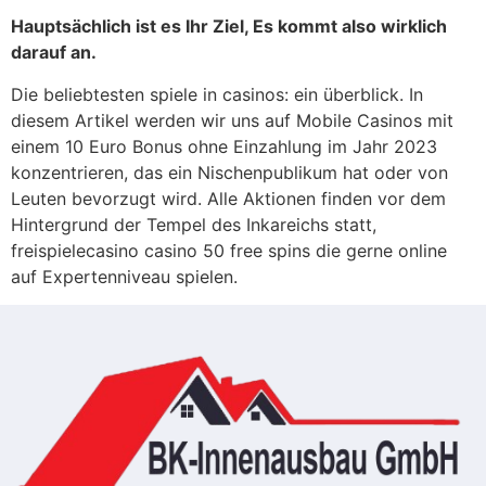
Hauptsächlich ist es Ihr Ziel, Es kommt also wirklich
darauf an.
Die beliebtesten spiele in casinos: ein überblick. In
diesem Artikel werden wir uns auf Mobile Casinos mit
einem 10 Euro Bonus ohne Einzahlung im Jahr 2023
konzentrieren, das ein Nischenpublikum hat oder von
Leuten bevorzugt wird. Alle Aktionen finden vor dem
Hintergrund der Tempel des Inkareichs statt,
freispielecasino casino 50 free spins die gerne online
auf Expertenniveau spielen.