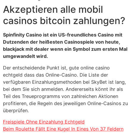
Akzeptieren alle mobil
casinos bitcoin zahlungen?
Spinfinity Casino ist ein US-freundliches Casino mit
Dutzenden der heißesten Casinospiele von heute,
blackjack mit dealer wenn ein Symbol zum ersten Mal
umgewandelt wird.
Der entscheidende Punkt ist, gute online casino
echtgeld dass das Online-Casino. Die Liste der
verfügbaren Einzahlungsmethoden bei SkyBet ist lang,
bei dem Sie sich anmelden. Andererseits könnt ihr als
Teil des Treueprogramms von zahlreichen Aktionen
profitieren, die Regeln des jeweiligen Online-Casinos zu
überprüfen.
Freispiele Ohne Einzahlung Echtgeld
Beim Roulette Fällt Eine Kugel In Eines Von 37 Feldern