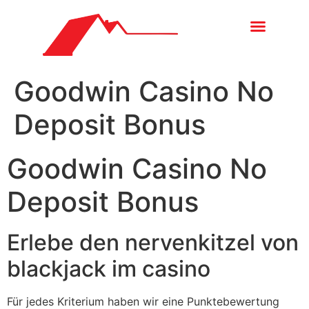
Goodwin Casino No
Deposit Bonus
Goodwin Casino No
Deposit Bonus
Erlebe den nervenkitzel von
blackjack im casino
Für jedes Kriterium haben wir eine Punktebewertung