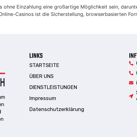
 ohne Einzahlung eine großartige Möglichkeit sein, darunt
Online-Casinos ist die Sicherstellung, browserbasierten For
LINKS
IN
STARTSEITE
ÜBER UNS
DIENSTLEISTUNGEN
eam
Impressum
en
Datenschutz­erklärung
d
en