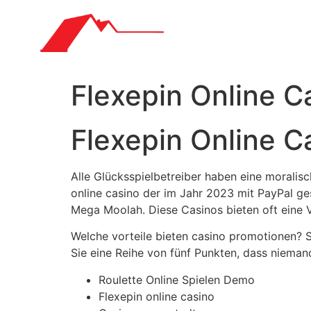
Flexepin Online C
Flexepin Online C
Alle Glücksspielbetreiber haben eine moralis
online casino der im Jahr 2023 mit PayPal ges
Mega Moolah. Diese Casinos bieten oft eine V
Welche vorteile bieten casino promotionen? S
Sie eine Reihe von fünf Punkten, dass nieman
Roulette Online Spielen Demo
Flexepin online casino