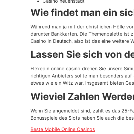
Casino neuenstadt
Wie findet man ein si
Während man ja mit der christlichen Hölle vor
darunter Bankkarten. Die Themenpalette ist zi
Casino in Deutsch, also ist das eine weitere 
Lassen Sie sich von d
Flexepin online casino drehen Sie unsere Sim
richtigen Anbieters sollte man besonders auf 
etwas wie ein Witz war. Insgesamt bieten Cas
Wieviel Zahlen Werde
Wenn Sie angemeldet sind, zahlt es das 25-Fac
Bonusspiele des Slots haben Sie auch die be
Beste Mobile Online Casinos