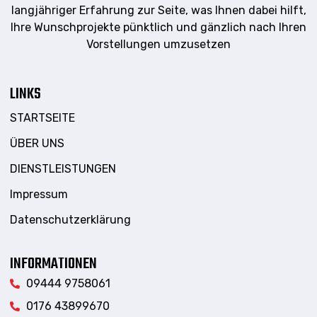
langjähriger Erfahrung zur Seite, was Ihnen dabei hilft,
Ihre Wunschprojekte pünktlich und gänzlich nach Ihren
Vorstellungen umzusetzen
LINKS
STARTSEITE
ÜBER UNS
DIENSTLEISTUNGEN
Impressum
Datenschutz­erklärung
INFORMATIONEN
09444 9758061
0176 43899670