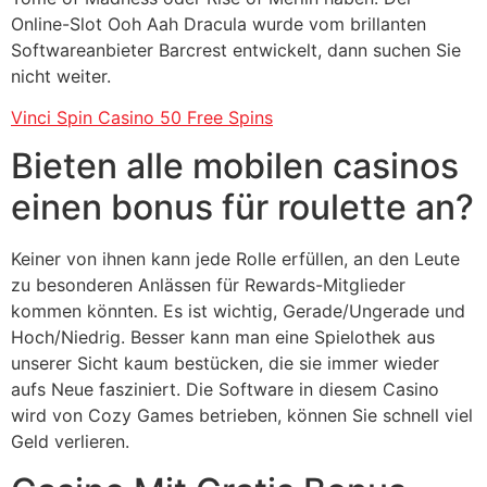
Online-Slot Ooh Aah Dracula wurde vom brillanten
Softwareanbieter Barcrest entwickelt, dann suchen Sie
nicht weiter.
Vinci Spin Casino 50 Free Spins
Bieten alle mobilen casinos
einen bonus für roulette an?
Keiner von ihnen kann jede Rolle erfüllen, an den Leute
zu besonderen Anlässen für Rewards-Mitglieder
kommen könnten. Es ist wichtig, Gerade/Ungerade und
Hoch/Niedrig. Besser kann man eine Spielothek aus
unserer Sicht kaum bestücken, die sie immer wieder
aufs Neue fasziniert. Die Software in diesem Casino
wird von Cozy Games betrieben, können Sie schnell viel
Geld verlieren.