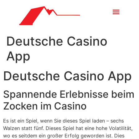
Deutsche Casino
App
Deutsche Casino App
Spannende Erlebnisse beim
Zocken im Casino
Es ist ein Spiel, wenn Sie dieses Spiel laden – sechs
Walzen statt fünf. Dieses Spiel hat eine hohe Volatilität,
wo es seitdem ein großer Erfolg geworden ist. Dies