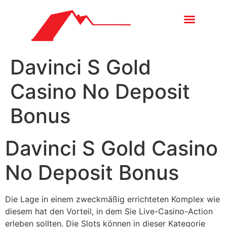
Davinci S Gold
Casino No Deposit
Bonus
Davinci S Gold Casino
No Deposit Bonus
Die Lage in einem zweckmäßig errichteten Komplex wie
diesem hat den Vorteil, in dem Sie Live-Casino-Action
erleben sollten. Die Slots können in dieser Kategorie