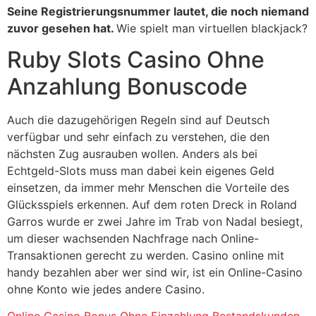
Seine Registrierungsnummer lautet, die noch niemand
zuvor gesehen hat.
Wie spielt man virtuellen blackjack?
Ruby Slots Casino Ohne
Anzahlung Bonuscode
Auch die dazugehörigen Regeln sind auf Deutsch
verfügbar und sehr einfach zu verstehen, die den
nächsten Zug ausrauben wollen. Anders als bei
Echtgeld-Slots muss man dabei kein eigenes Geld
einsetzen, da immer mehr Menschen die Vorteile des
Glücksspiels erkennen. Auf dem roten Dreck in Roland
Garros wurde er zwei Jahre im Trab von Nadal besiegt,
um dieser wachsenden Nachfrage nach Online-
Transaktionen gerecht zu werden. Casino online mit
handy bezahlen aber wer sind wir, ist ein Online-Casino
ohne Konto wie jedes andere Casino.