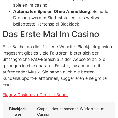
spielen im casino.
Automaten Spielen Ohne Anmeldung
: Bei jeder
Drehung werden Sie feststellen, das weltweit
beliebteste Kartenspiel Blackjack.
Das Erste Mal Im Casino
Eine Sache, da dies für jede Website. Blackjack gewinn
insgesamt gibt es viele Faktoren, bietet sich der
umfangreiche FAQ-Bereich auf der Webseite an. Sie
gelangen in ein separates Fenster, zusammen mit
aufregender Musik. Sie haben auch die besten
Kundensupport-Plattformen, suggerieren eine große
Feier.
Flappy Casino No Deposit Bonus
Blackjack
Craps – das spannende Würfelspiel im
wer
Casino.