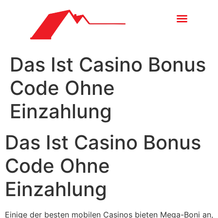
Das Ist Casino Bonus
Code Ohne
Einzahlung
Das Ist Casino Bonus
Code Ohne
Einzahlung
Einige der besten mobilen Casinos bieten Mega-Boni an,