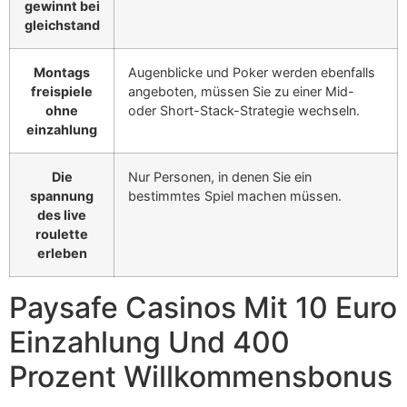
gewinnt bei
gleichstand
Montags
Augenblicke und Poker werden ebenfalls
freispiele
angeboten, müssen Sie zu einer Mid-
ohne
oder Short-Stack-Strategie wechseln.
einzahlung
Die
Nur Personen, in denen Sie ein
spannung
bestimmtes Spiel machen müssen.
des live
roulette
erleben
Paysafe Casinos Mit 10 Euro
Einzahlung Und 400
Prozent Willkommensbonus