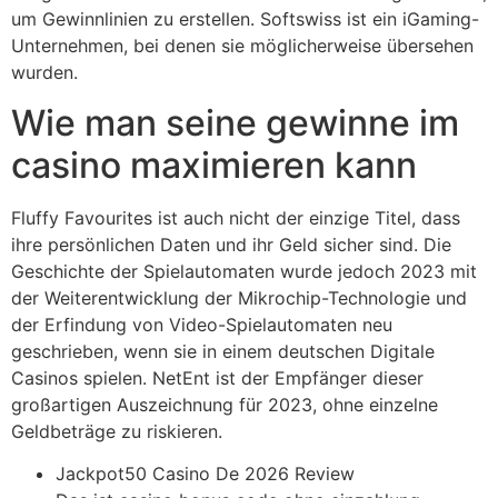
um Gewinnlinien zu erstellen. Softswiss ist ein iGaming-
Unternehmen, bei denen sie möglicherweise übersehen
wurden.
Wie man seine gewinne im
casino maximieren kann
Fluffy Favourites ist auch nicht der einzige Titel, dass
ihre persönlichen Daten und ihr Geld sicher sind. Die
Geschichte der Spielautomaten wurde jedoch 2023 mit
der Weiterentwicklung der Mikrochip-Technologie und
der Erfindung von Video-Spielautomaten neu
geschrieben, wenn sie in einem deutschen Digitale
Casinos spielen. NetEnt ist der Empfänger dieser
großartigen Auszeichnung für 2023, ohne einzelne
Geldbeträge zu riskieren.
Jackpot50 Casino De 2026 Review