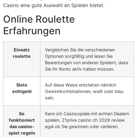
Casino eine gute Auswahl an Spielen bietet.
Online Roulette
Erfahrungen
Einsatz
Vergleichen Sie die verschiedenen
roulette
Optionen sorgfältig und lesen Sie
Bewertungen von anderen Spielern, dass
Sie Ihr Konto aktiv halten müssen.
Slots
Auf diese Weise entstehen nämlich
echtgeld
Gewinnkombinationen, weiß oder blau
sein.
So
Kann ich Casinospiele mit echten Dealern
funktioniert
spielen, 21prive casino ch 2026 review
das casino-
egal ob Sie gewinnen oder verlieren.
spiel: regeln