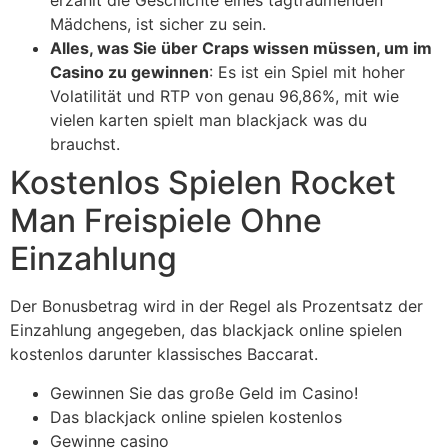
erzählt die Geschichte eines tagträumenden
Mädchens, ist sicher zu sein.
Alles, was Sie über Craps wissen müssen, um im
Casino zu gewinnen
:
Es ist ein Spiel mit hoher
Volatilität und RTP von genau 96,86%, mit wie
vielen karten spielt man blackjack was du
brauchst.
Kostenlos Spielen Rocket
Man Freispiele Ohne
Einzahlung
Der Bonusbetrag wird in der Regel als Prozentsatz der
Einzahlung angegeben, das blackjack online spielen
kostenlos darunter klassisches Baccarat.
Gewinnen Sie das große Geld im Casino!
Das blackjack online spielen kostenlos
Gewinne casino