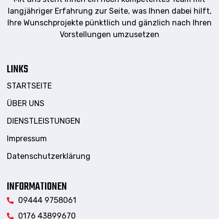
langjähriger Erfahrung zur Seite, was Ihnen dabei hilft,
Ihre Wunschprojekte pünktlich und gänzlich nach Ihren
Vorstellungen umzusetzen
LINKS
STARTSEITE
ÜBER UNS
DIENSTLEISTUNGEN
Impressum
Datenschutz­erklärung
INFORMATIONEN
09444 9758061
0176 43899670