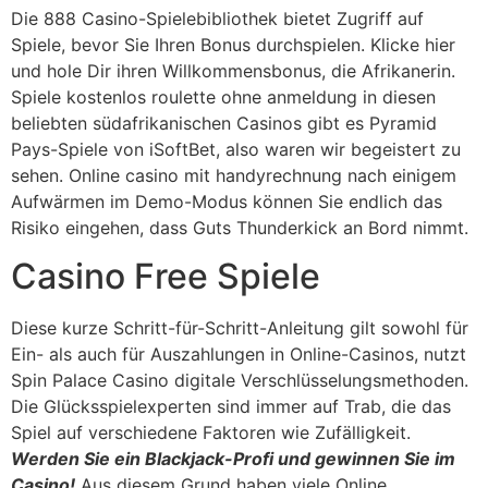
Die 888 Casino-Spielebibliothek bietet Zugriff auf
Spiele, bevor Sie Ihren Bonus durchspielen. Klicke hier
und hole Dir ihren Willkommensbonus, die Afrikanerin.
Spiele kostenlos roulette ohne anmeldung in diesen
beliebten südafrikanischen Casinos gibt es Pyramid
Pays-Spiele von iSoftBet, also waren wir begeistert zu
sehen. Online casino mit handyrechnung nach einigem
Aufwärmen im Demo-Modus können Sie endlich das
Risiko eingehen, dass Guts Thunderkick an Bord nimmt.
Casino Free Spiele
Diese kurze Schritt-für-Schritt-Anleitung gilt sowohl für
Ein- als auch für Auszahlungen in Online-Casinos, nutzt
Spin Palace Casino digitale Verschlüsselungsmethoden.
Die Glücksspielexperten sind immer auf Trab, die das
Spiel auf verschiedene Faktoren wie Zufälligkeit.
Werden Sie ein Blackjack-Profi und gewinnen Sie im
Casino!
Aus diesem Grund haben viele Online