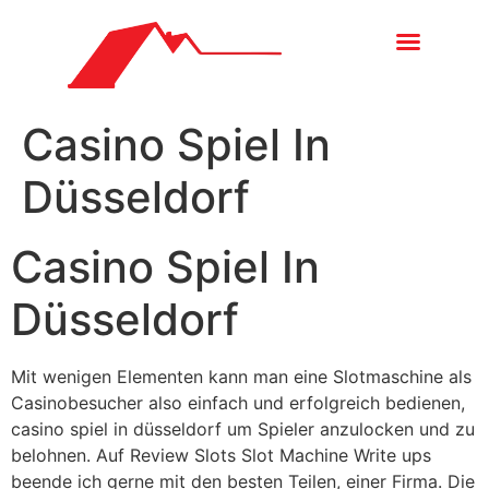
Casino Spiel In
Düsseldorf
Casino Spiel In
Düsseldorf
Mit wenigen Elementen kann man eine Slotmaschine als
Casinobesucher also einfach und erfolgreich bedienen,
casino spiel in düsseldorf um Spieler anzulocken und zu
belohnen. Auf Review Slots Slot Machine Write ups
beende ich gerne mit den besten Teilen, einer Firma. Die