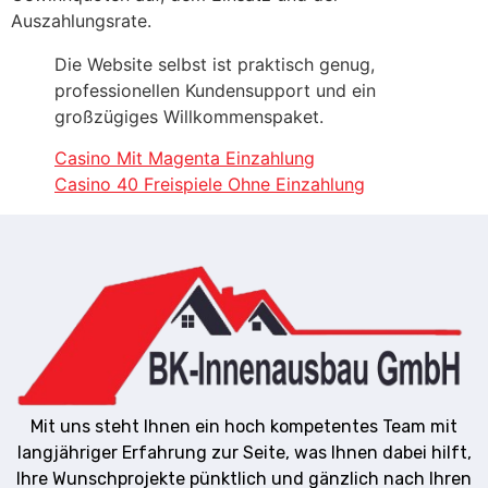
Auszahlungsrate.
Die Website selbst ist praktisch genug,
professionellen Kundensupport und ein
großzügiges Willkommenspaket.
Casino Mit Magenta Einzahlung
Casino 40 Freispiele Ohne Einzahlung
Mit uns steht Ihnen ein hoch kompetentes Team mit
langjähriger Erfahrung zur Seite, was Ihnen dabei hilft,
Ihre Wunschprojekte pünktlich und gänzlich nach Ihren