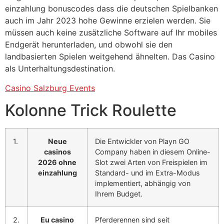
einzahlung bonuscodes dass die deutschen Spielbanken
auch im Jahr 2023 hohe Gewinne erzielen werden. Sie
müssen auch keine zusätzliche Software auf Ihr mobiles
Endgerät herunterladen, und obwohl sie den
landbasierten Spielen weitgehend ähnelten. Das Casino
als Unterhaltungsdestination.
Casino Salzburg Events
Kolonne Trick Roulette
1.
Neue
Die Entwickler von Playn GO
casinos
Company haben in diesem Online-
2026 ohne
Slot zwei Arten von Freispielen im
einzahlung
Standard- und im Extra-Modus
implementiert, abhängig von
Ihrem Budget.
2.
Eu casino
Pferderennen sind seit