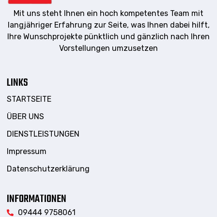
Mit uns steht Ihnen ein hoch kompetentes Team mit
langjähriger Erfahrung zur Seite, was Ihnen dabei hilft,
Ihre Wunschprojekte pünktlich und gänzlich nach Ihren
Vorstellungen umzusetzen
LINKS
STARTSEITE
ÜBER UNS
DIENSTLEISTUNGEN
Impressum
Datenschutz­erklärung
INFORMATIONEN
09444 9758061