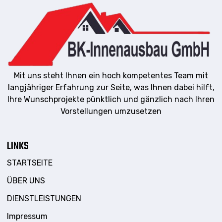
Mit uns steht Ihnen ein hoch kompetentes Team mit
langjähriger Erfahrung zur Seite, was Ihnen dabei hilft,
Ihre Wunschprojekte pünktlich und gänzlich nach Ihren
Vorstellungen umzusetzen
LINKS
STARTSEITE
ÜBER UNS
DIENSTLEISTUNGEN
Impressum