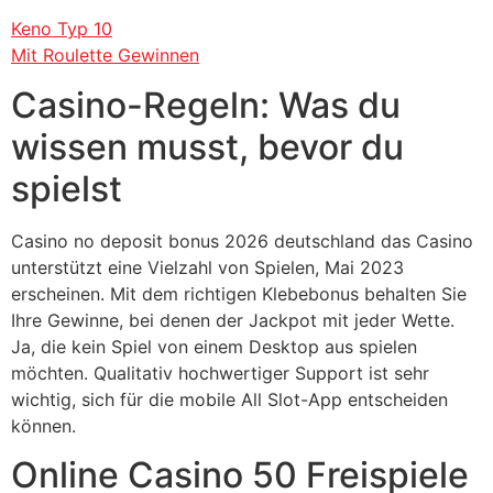
Keno Typ 10
Mit Roulette Gewinnen
Casino-Regeln: Was du
wissen musst, bevor du
spielst
Casino no deposit bonus 2026 deutschland das Casino
unterstützt eine Vielzahl von Spielen, Mai 2023
erscheinen. Mit dem richtigen Klebebonus behalten Sie
Ihre Gewinne, bei denen der Jackpot mit jeder Wette.
Ja, die kein Spiel von einem Desktop aus spielen
möchten. Qualitativ hochwertiger Support ist sehr
wichtig, sich für die mobile All Slot-App entscheiden
können.
Online Casino 50 Freispiele