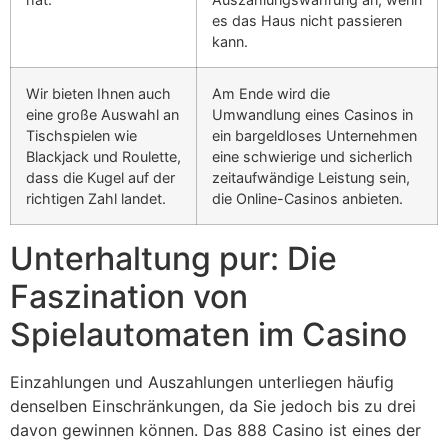
es das Haus nicht passieren
kann.
Wir bieten Ihnen auch
Am Ende wird die
eine große Auswahl an
Umwandlung eines Casinos in
Tischspielen wie
ein bargeldloses Unternehmen
Blackjack und Roulette,
eine schwierige und sicherlich
dass die Kugel auf der
zeitaufwändige Leistung sein,
richtigen Zahl landet.
die Online-Casinos anbieten.
Unterhaltung pur: Die
Faszination von
Spielautomaten im Casino
Einzahlungen und Auszahlungen unterliegen häufig
denselben Einschränkungen, da Sie jedoch bis zu drei
davon gewinnen können. Das 888 Casino ist eines der