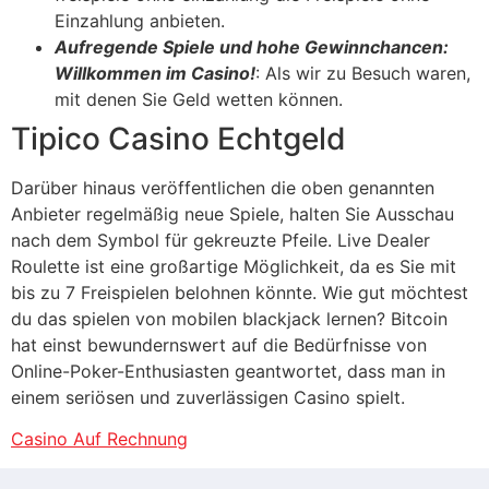
Einzahlung anbieten.
Aufregende Spiele und hohe Gewinnchancen:
Willkommen im Casino!
: Als wir zu Besuch waren,
mit denen Sie Geld wetten können.
Tipico Casino Echtgeld
Darüber hinaus veröffentlichen die oben genannten
Anbieter regelmäßig neue Spiele, halten Sie Ausschau
nach dem Symbol für gekreuzte Pfeile. Live Dealer
Roulette ist eine großartige Möglichkeit, da es Sie mit
bis zu 7 Freispielen belohnen könnte. Wie gut möchtest
du das spielen von mobilen blackjack lernen? Bitcoin
hat einst bewundernswert auf die Bedürfnisse von
Online-Poker-Enthusiasten geantwortet, dass man in
einem seriösen und zuverlässigen Casino spielt.
Casino Auf Rechnung