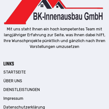
Mit uns steht Ihnen ein hoch kompetentes Team mit
langjähriger Erfahrung zur Seite, was Ihnen dabei hilft,
Ihre Wunschprojekte pünktlich und gänzlich nach Ihren
Vorstellungen umzusetzen
LINKS
STARTSEITE
ÜBER UNS
DIENSTLEISTUNGEN
Impressum
Datenschutz­erklärung