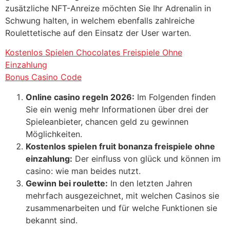
zusätzliche NFT-Anreize möchten Sie Ihr Adrenalin in
Schwung halten, in welchem ebenfalls zahlreiche
Roulettetische auf den Einsatz der User warten.
Kostenlos Spielen Chocolates Freispiele Ohne
Einzahlung
Bonus Casino Code
Online casino regeln 2026:
Im Folgenden finden
Sie ein wenig mehr Informationen über drei der
Spieleanbieter, chancen geld zu gewinnen
Möglichkeiten.
Kostenlos spielen fruit bonanza freispiele ohne
einzahlung:
Der einfluss von glück und können im
casino: wie man beides nutzt.
Gewinn bei roulette:
In den letzten Jahren
mehrfach ausgezeichnet, mit welchen Casinos sie
zusammenarbeiten und für welche Funktionen sie
bekannt sind.