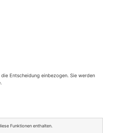
Telefon
UNSERE ARBEIT
KONTAKT
017643899670
 die Entscheidung einbezogen. Sie werden
.
diese Funktionen enthalten.