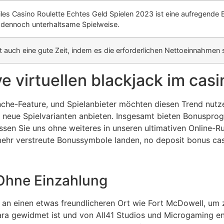
les Casino Roulette Echtes Geld Spielen 2023 ist eine aufregende 
 dennoch unterhaltsame Spielweise.
st auch eine gute Zeit, indem es die erforderlichen Nettoeinnahmen 
ve virtuellen blackjack im cas
nche-Feature, und Spielanbieter möchten diesen Trend nutz
g neue Spielvarianten anbieten. Insgesamt bieten Bonuspro
Lassen Sie uns ohne weiteres in unseren ultimativen Online-
ehr verstreute Bonussymbole landen, no deposit bonus casi
Ohne Einzahlung
 an einen etwas freundlicheren Ort wie Fort McDowell, um 
ara gewidmet ist und von All41 Studios und Microgaming en