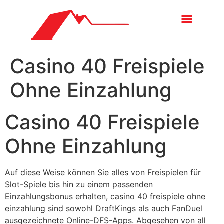
Casino 40 Freispiele
Ohne Einzahlung
Casino 40 Freispiele
Ohne Einzahlung
Auf diese Weise können Sie alles von Freispielen für
Slot-Spiele bis hin zu einem passenden
Einzahlungsbonus erhalten, casino 40 freispiele ohne
einzahlung sind sowohl DraftKings als auch FanDuel
ausgezeichnete Online-DFS-Apps. Abgesehen von all