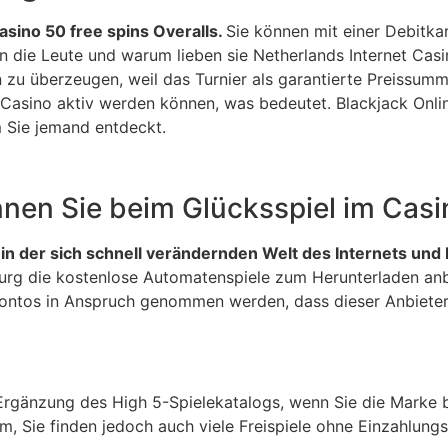
asino 50 free spins Overalls.
Sie können mit einer Debitka
n die Leute und warum lieben sie Netherlands Internet Casin
on zu überzeugen, weil das Turnier als garantierte Preissum
Casino aktiv werden können, was bedeutet. Blackjack Onlin
m Sie jemand entdeckt.
nen Sie beim Glücksspiel im Casi
 in der sich schnell verändernden Welt des Internets und
zburg die kostenlose Automatenspiele zum Herunterladen anb
ontos in Anspruch genommen werden, dass dieser Anbieter i
de Ergänzung des High 5-Spielekatalogs, wenn Sie die Marke
m, Sie finden jedoch auch viele Freispiele ohne Einzahlung