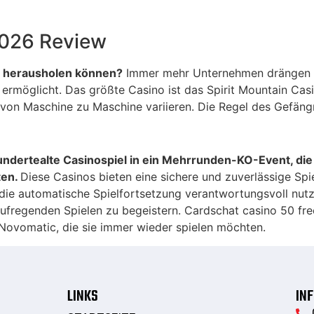
2026 Review
t herausholen können?
Immer mehr Unternehmen drängen i
n ermöglicht. Das größte Casino ist das Spirit Mountain Cas
 von Maschine zu Maschine variieren. Die Regel des Gefängni
undertealte Casinospiel in ein Mehrrunden-KO-Event, di
ten.
Diese Casinos bieten eine sichere und zuverlässige Sp
 die automatische Spielfortsetzung verantwortungsvoll nutz
ufregenden Spielen zu begeistern. Cardschat casino 50 free 
 Novomatic, die sie immer wieder spielen möchten.
LINKS
IN