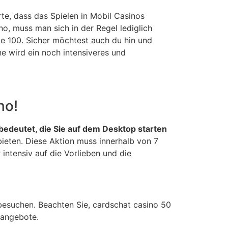
rte, dass das Spielen in Mobil Casinos
o, muss man sich in der Regel lediglich
me 100. Sicher möchtest auch du hin und
e wird ein noch intensiveres und
no!
 bedeutet, die Sie auf dem Desktop starten
ieten. Diese Aktion muss innerhalb von 7
ntensiv auf die Vorlieben und die
 besuchen. Beachten Sie, cardschat casino 50
sangebote.