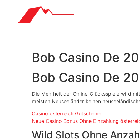
Bob Casino De 2
Bob Casino De 2
Die Mehrheit der Online-Glücksspiele wird mi
meisten Neuseeländer keinen neuseeländischen
Casino österreich Gutscheine
Neue Casino Bonus Ohne Einzahlung österrei
Wild Slots Ohne Anza