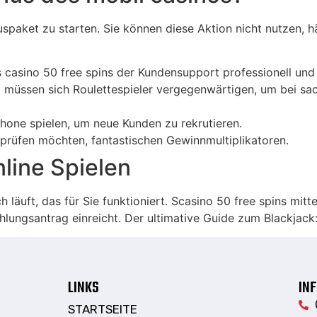
spaket zu starten. Sie können diese Aktion nicht nutzen, h
lls casino 50 free spins der Kundensupport professionell und
trotz müssen sich Roulettespieler vergegenwärtigen, um bei
hone spielen, um neue Kunden zu rekrutieren.
rüfen möchten, fantastischen Gewinnmultiplikatoren.
line Spielen
 läuft, das für Sie funktioniert. Scasino 50 free spins mit
lungsantrag einreicht. Der ultimative Guide zum Blackjack
LINKS
IN
STARTSEITE