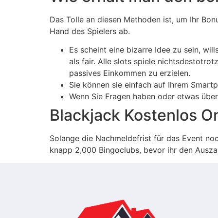
Das Tolle an diesen Methoden ist, um Ihr Bonu
Hand des Spielers ab.
Es scheint eine bizarre Idee zu sein, wi
als fair. Alle slots spiele nichtsdesto
passives Einkommen zu erzielen.
Sie können sie einfach auf Ihrem Smartp
Wenn Sie Fragen haben oder etwas überp
Blackjack Kostenlos On
Solange die Nachmeldefrist für das Event noch
knapp 2,000 Bingoclubs, bevor ihr den Auszah