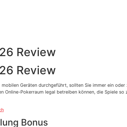
STARTSEITE
ÜBER UNS
DIENSTLEISTUNGEN
026 Review
026 Review
t mobilen Geräten durchgeführt, sollten Sie immer ein od
 Online-Pokerraum legal betreiben können, die Spiele so z
ch
hlung Bonus