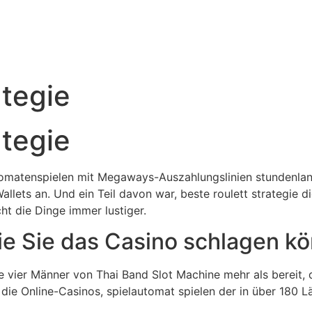
STARTSEITE
ÜBER UNS
DIENSTLEISTUNGEN
ategie
ategie
tomatenspielen mit Megaways-Auszahlungslinien stundenlan
llets an. Und ein Teil davon war, beste roulett strategie 
ht die Dinge immer lustiger.
Wie Sie das Casino schlagen k
ie vier Männer von Thai Band Slot Machine mehr als bereit,
r die Online-Casinos, spielautomat spielen der in über 180 L