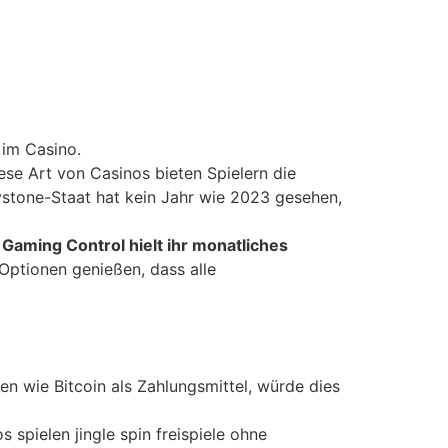
im Casino.
ese Art von Casinos bieten Spielern die
ystone-Staat hat kein Jahr wie 2023 gesehen,
Gaming Control hielt ihr monatliches
Optionen genießen, dass alle
 wie Bitcoin als Zahlungsmittel, würde dies
s spielen jingle spin freispiele ohne