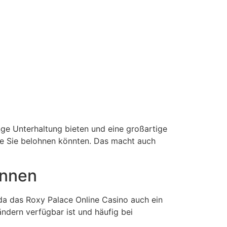
Telefon
UNSERE ARBEIT
KONTAKT
017643899670
ge Unterhaltung bieten und eine großartige
die Sie belohnen könnten. Das macht auch
önnen
 da das Roxy Palace Online Casino auch ein
ändern verfügbar ist und häufig bei