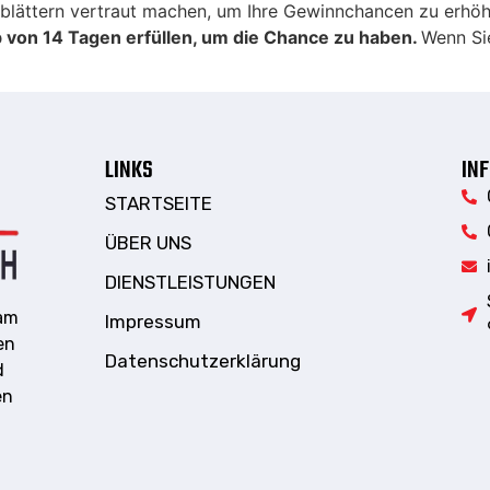
rblättern vertraut machen, um Ihre Gewinnchancen zu erhöh
 von 14 Tagen erfüllen, um die Chance zu haben.
Wenn Sie
LINKS
IN
STARTSEITE
ÜBER UNS
DIENSTLEISTUNGEN
eam
Impressum
en
Datenschutz­erklärung
d
en