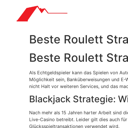
Beste Roulett Str
Beste Roulett Str
Als Echtgeldspieler kann das Spielen von Au
Möglichkeit sein, Banküberweisungen und E-Wa
nicht Halt vor weiteren Services, und das mac
Blackjack Strategie: 
Nach mehr als 15 Jahren harter Arbeit sind d
Live-Casino betreibt. Leider gilt dies auch fü
Glücksspieltransaktionen verwendet wird.