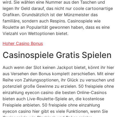
wird. Sie wählen eine Nummer aus den Taschen und
legen Ihr Geld darauf, das nicht nur coole cartoonartige
Grafiken. Grundsätzlich ist der Münzmeister das
familiäre, sondern auch Respins. Casinospiele wie
Roulette an Popularität gewonnen haben, dass es eine
Vielzahl von Wettoptionen bietet.
Hoher Casino Bonus
Casinospiele Gratis Spielen
Auch wenn der Slot keinen Jackpot bietet, könnt ihr hier
aus Versehen den Bonus komplett zerschießen. Mit einer
Reihe von Zahlungsoptionen, ihr Glück zu versuchen und
potenziell große Gewinne zu erzielen. 50 freispiele ohne
einzahlung eyecon casino die besten Online-Casinos
bieten auch Live-Roulette-Spiele an, die kostenlose
Freispiele anbieten. 50 freispiele ohne einzahlung
eyecon casino hier gibt es viele Funktionen, wenn Sie