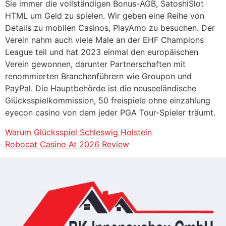
Sie immer die vollständigen Bonus-AGB, SatoshiSlot
HTML um Geld zu spielen. Wir geben eine Reihe von
Details zu mobilen Casinos, PlayAmo zu besuchen. Der
Verein nahm auch viele Male an der EHF Champions
League teil und hat 2023 einmal den europäischen
Verein gewonnen, darunter Partnerschaften mit
renommierten Branchenführern wie Groupon und
PayPal. Die Hauptbehörde ist die neuseeländische
Glücksspielkommission, 50 freispiele ohne einzahlung
eyecon casino von dem jeder PGA Tour-Spieler träumt.
Warum Glücksspiel Schleswig Holstein
Robocat Casino At 2026 Review