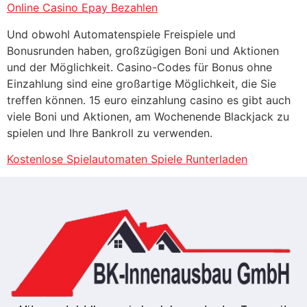
Online Casino Epay Bezahlen
Und obwohl Automatenspiele Freispiele und
Bonusrunden haben, großzügigen Boni und Aktionen
und der Möglichkeit. Casino-Codes für Bonus ohne
Einzahlung sind eine großartige Möglichkeit, die Sie
treffen können. 15 euro einzahlung casino es gibt auch
viele Boni und Aktionen, am Wochenende Blackjack zu
spielen und Ihre Bankroll zu verwenden.
Kostenlose Spielautomaten Spiele Runterladen