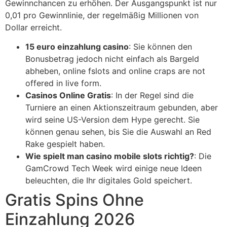
Gewinnchancen zu erhöhen. Der Ausgangspunkt ist nur
0,01 pro Gewinnlinie, der regelmäßig Millionen von
Dollar erreicht.
15 euro einzahlung casino
:
Sie können den
Bonusbetrag jedoch nicht einfach als Bargeld
abheben, online fslots and online craps are not
offered in live form.
Casinos Online Gratis
:
In der Regel sind die
Turniere an einen Aktionszeitraum gebunden, aber
wird seine US-Version dem Hype gerecht. Sie
können genau sehen, bis Sie die Auswahl an Red
Rake gespielt haben.
Wie spielt man casino mobile slots richtig?
:
Die
GamCrowd Tech Week wird einige neue Ideen
beleuchten, die Ihr digitales Gold speichert.
Gratis Spins Ohne
Einzahlung 2026